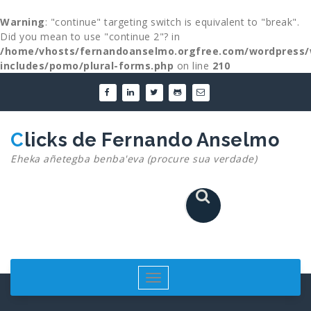
Warning
: "continue" targeting switch is equivalent to "break".
Did you mean to use "continue 2"? in
/home/vhosts/fernandoanselmo.orgfree.com/wordpress/
includes/pomo/plural-forms.php
on line
210
Skip
to
content
Clicks de Fernando Anselmo
Eheka añetegba benba'eva (procure sua verdade)
Toggle
navigation