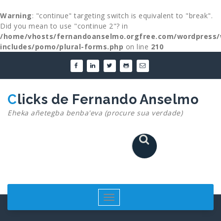
Warning
: "continue" targeting switch is equivalent to "break".
Did you mean to use "continue 2"? in
/home/vhosts/fernandoanselmo.orgfree.com/wordpress/
includes/pomo/plural-forms.php
on line
210
Skip
to
content
Clicks de Fernando Anselmo
Eheka añetegba benba'eva (procure sua verdade)
Toggle
navigation