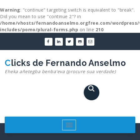
Warning
: "continue" targeting switch is equivalent to "break".
Did you mean to use "continue 2"? in
/home/vhosts/fernandoanselmo.orgfree.com/wordpress/
includes/pomo/plural-forms.php
on line
210
Skip
to
content
Clicks de Fernando Anselmo
Eheka añetegba benba'eva (procure sua verdade)
Toggle
navigation