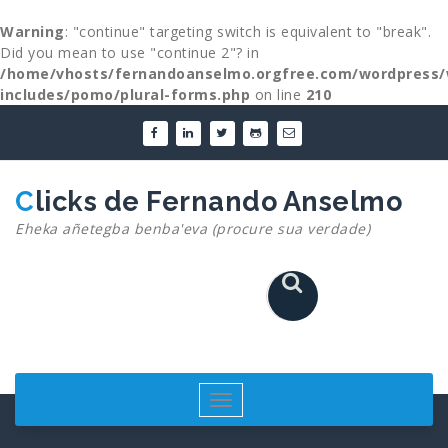
Warning
: "continue" targeting switch is equivalent to "break".
Did you mean to use "continue 2"? in
/home/vhosts/fernandoanselmo.orgfree.com/wordpress/
includes/pomo/plural-forms.php
on line
210
Skip
to
content
Clicks de Fernando Anselmo
Eheka añetegba benba'eva (procure sua verdade)
Toggle
navigation